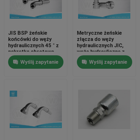
Wycieczka po fabryce
JIS BSP żeńskie
Metryczne żeńskie
Kontrola jakości
końcówki do węży
złącza do węży
hydraulicznych 45 ° z
hydraulicznych JIC,
nakrętką obrotową
węże hydrauliczne z
Skontaktuj się z nami
JIS B8363
gniazdem stożkowym
Wyślij zapytanie
Wyślij zapytanie
60 °
Aktualności
Wszystkie przypadki
Końcówki do węży hydraulicznych
Złączki do węży hydraulicznych