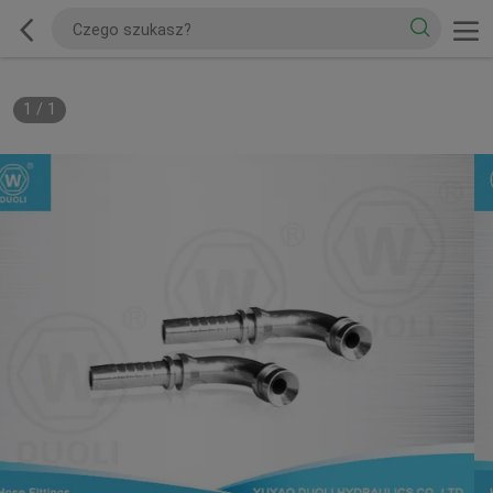
1
/
1