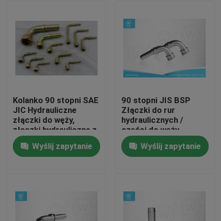
Kolanko 90 stopni SAE
90 stopni JIS BSP
JIC Hydrauliczne
Złączki do rur
złączki do węży,
hydraulicznych /
złączki hydrauliczne z
części do węży
gwintem wewnętrznym
hydraulicznych
Wyślij zapytanie
Wyślij zapytanie
Dom
Produkty
O nas