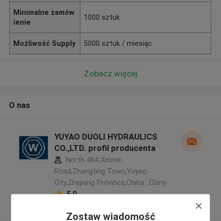
Minimalne zamów
1000 sztuk
ienie
Możliwość Supply
5000 sztuk / miesiąc
Zobacz więcej
O nas
YUYAO DUOLI HYDRAULICS
CO.,LTD. profil producenta
North 48#,Xinmin
Road,Zhangting Town,Yuyao
City,Zhejiang Province,China. ,Chiny
5.0
zweryfikowane Dostawca
Zostaw wiadomość