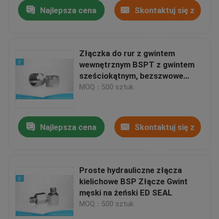
Najlepsza cena
Skontaktuj się z
nami
Złączka do rur z gwintem
wewnętrznym BSPT z gwintem
sześciokątnym, bezszwowe
złączki hydrauliczne do rur
MOQ：500 sztuk
przemysłowych
Najlepsza cena
Skontaktuj się z
nami
Dom
Proste hydrauliczne złącza
kielichowe BSP Złącze Gwint
Produkty
męski na żeński ED SEAL
MOQ：500 sztuk
O nas