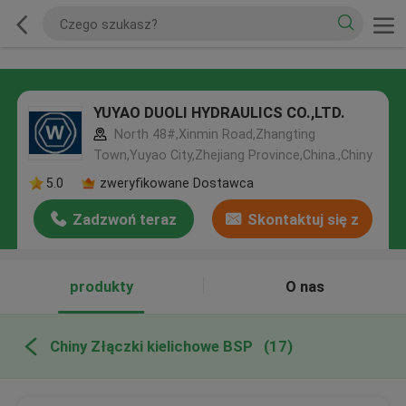
YUYAO DUOLI HYDRAULICS CO.,LTD.
North 48#,Xinmin Road,Zhangting
Town,Yuyao City,Zhejiang Province,China.,Chiny
5.0
zweryfikowane Dostawca
Zadzwoń teraz
Skontaktuj się z
nami
produkty
O nas
Chiny Złączki kielichowe BSP
(17)