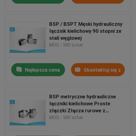
nami
BSP / BSPT Męski hydrauliczny
łącznik kielichowy 90 stopni ze
stali węglowej
MOQ：500 sztuk
Najlepsza cena
Skontaktuj się z
nami
BSP metryczne hydrauliczne
łączniki kielichowe Proste
złączki Złącza rurowe z
uszczelnieniem 60°
MOQ：500 sztuk