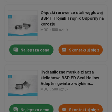
nami
Złączki rurowe ze stali węglowej
BSPT Trójnik Trójnik Odporny na
korozję
MOQ：500 sztuk
Najlepsza cena
Skontaktuj się z
nami
Hydrauliczne męskie złącza
kielichowe BSP ED Seal Hollow
Adapter gwintu z wtykiem
sześciokątnym
MOQ：500 sztuk
Najlepsza cena
Skontaktuj się z