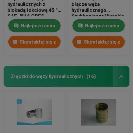
hydraulicznych z
złącze węża
blokadą łokciową 45 °
hydraulicznego
SAE J516 ORFS
Szybkozłącze Wysokie
żeńskie płaskie
ciśnienie robocze
Najlepsza cena
Najlepsza cena
gniazdo
Skontaktuj się z
Skontaktuj się z
nami
nami
Złączki do węży hydraulicznych
(16)