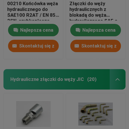
00210 Końcówka węża
Złączki do węży
hydraulicznego do
hydraulicznych z
SAE100 R2AT / EN 853
blokadą do węża
2SN, szybkozłącza
hydraulicznego SAE o
hydrauliczna
rozmiarze 1.1/2 Non
Najlepsza cena
Najlepsza cena
Skive
Skontaktuj się z
Skontaktuj się z
nami
nami
Hydrauliczne złączki do węży JIC
(20)