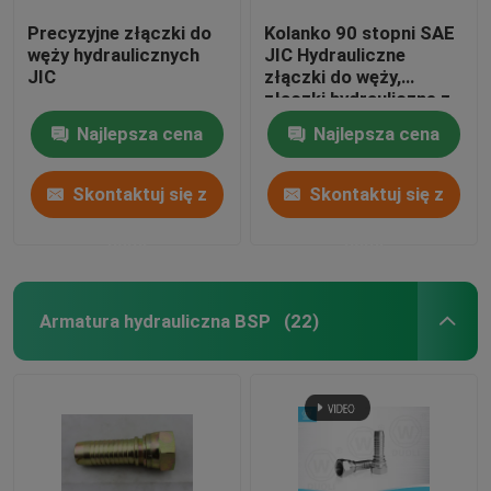
Precyzyjne złączki do
Kolanko 90 stopni SAE
węży hydraulicznych
JIC Hydrauliczne
JIC
złączki do węży,
złączki hydrauliczne z
gwintem wewnętrznym
Najlepsza cena
Najlepsza cena
Skontaktuj się z
Skontaktuj się z
nami
nami
Armatura hydrauliczna BSP
(22)