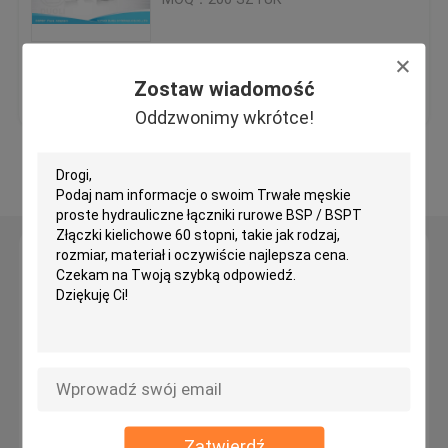
Hydrauliczne złączki do węży JIC
Najlepsza cena
Skontaktuj się z
Zostaw wiadomość
Armatura hydrauliczna BSP
Oddzwonimy wkrótce!
nami
Zobacz więcej
Złączki kielichowe JIC
Złączki kielichowe BSP
Zostaw wiadomość
Oddzwonimy wkrótce!
Złączka typu zgryzu
Złączki hydrauliczne JIS
Złączki rurowe BSPT
Zatwierdź