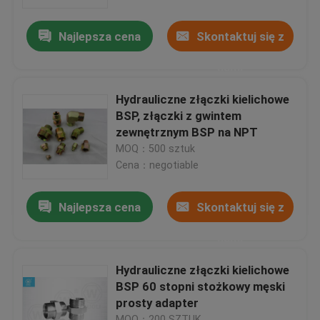
Najlepsza cena
Skontaktuj się z
Wycieczka po fabryce
nami
Kontrola jakości
Hydrauliczne złączki kielichowe
BSP, złączki z gwintem
Skontaktuj się z nami
zewnętrznym BSP na NPT
MOQ：500 sztuk
Cena：negotiable
Aktualności
Najlepsza cena
Skontaktuj się z
Wszystkie przypadki
nami
Końcówki do węży hydraulicznych
Hydrauliczne złączki kielichowe
BSP 60 stopni stożkowy męski
prosty adapter
Złączki do węży hydraulicznych
MOQ：200 SZTUK