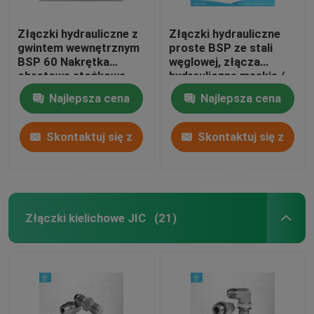
Złączki hydrauliczne z
Złączki hydrauliczne
gwintem wewnętrznym
proste BSP ze stali
BSP 60 Nakrętka
węglowej, złącza
obrotowa stożkowa,
hydrauliczne męskie /
części do węży
żeńskie
Najlepsza cena
Najlepsza cena
hydraulicznych
Skontaktuj się z
Skontaktuj się z
nami
nami
Złączki kielichowe JIC
(21)