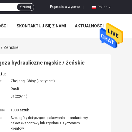
Poprosić o wycenę
Szukaj
|
Polish
OŚCI
SKONTAKTUJ SIĘ Z NAMI
AKTUALNOŚCI
 / Żeńskie
łącza hydrauliczne męskie / żeńskie
tu:
a:
Zhejiang, Chiny (kontynent)
Duoli
01(22611)
nie:
1000 sztuk
a:
Szczegóły dotyczące opakowania: standardowy
pakiet eksportowy lub zgodnie z życzeniem
klientów.