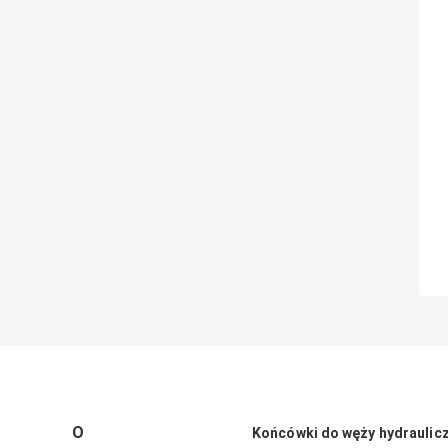
O
Końcówki do węży hydraulic