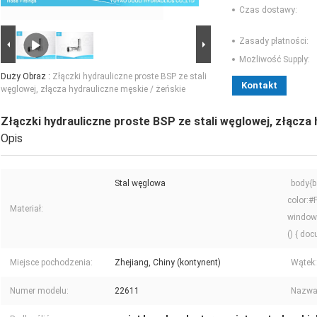
Czas dostawy:
Zasady płatności:
Możliwość Supply:
Duży Obraz :
Złączki hydrauliczne proste BSP ze stali
Kontakt
węglowej, złącza hydrauliczne męskie / żeńskie
Złączki hydrauliczne proste BSP ze stali węglowej, złącza 
Opis
Stal węglowa
body{b
color:
Materiał:
window.
() { doc
Miejsce pochodzenia:
Zhejiang, Chiny (kontynent)
Wątek:
Numer modelu:
22611
Nazwa