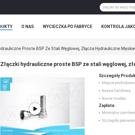
DUKTY
O NAS
WYCIECZKA PO FABRYCE
KONTROLA JAK
RZYPADKI
ydrauliczne Proste BSP Ze Stali Węglowej, Złącza Hydrauliczne Męskie
Złączki hydrauliczne proste BSP ze stali węglowej, z
Szczegóły Produk
Miejsce pochodzeni
Nazwa handlowa:
Numer modelu:
Zapłata:
Minimalne zamówie
Szczegóły pakowani