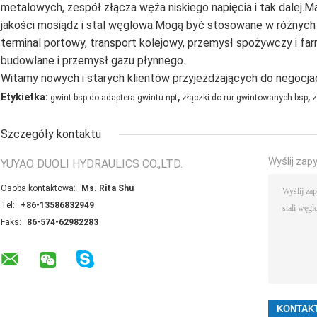
metalowych, zespół złącza węża niskiego napięcia i tak dalej.Ma
jakości mosiądz i stal węglowa.Mogą być stosowane w różnych
terminal portowy, transport kolejowy, przemysł spożywczy i fa
budowlane i przemysł gazu płynnego.
Witamy nowych i starych klientów przyjeżdżających do negocjac
,
,
Etykietka:
gwint bsp do adaptera gwintu npt
złączki do rur gwintowanych bsp
z
Szczegóły kontaktu
Wyślij zap
YUYAO DUOLI HYDRAULICS CO.,LTD.
Osoba kontaktowa:
Ms. Rita Shu
Tel:
+86-13586832949
Faks:
86-574-62982283