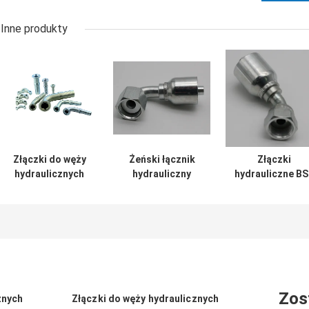
Inne produkty
Złączki do węży
Żeński łącznik
Złączki
hydraulicznych
hydrauliczny
hydrauliczne B
Bsp ze stali
ORFS Obrotowy
w kształcie
węglowej
45 łokcia Kuty
okucia / Złączk
ocynkowanej
materiał ze stali
Bsp ze stali
nierdzewnej
nierdzewnej
15943-8-6
Zos
znych
Złączki do węży hydraulicznych