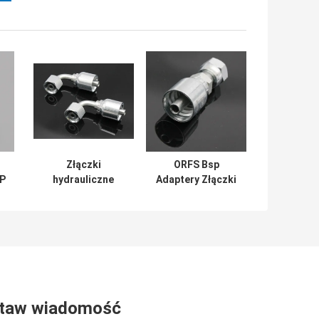
Złączki
ORFS Bsp
SP
hydrauliczne
Adaptery Złączki
wysokociśnieniowe
Kuty materiał ze
i
BSP / Złączki
stali nierdzewnej
hydrauliczne do
Wysoka precyzja
kolanek Kształt
okucia
taw wiadomość