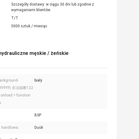
Szczegóły dostawy: w ciągu 30 dni lub zgodnie z
wymaganiami klientów.
T/T
5000 sztuk / miesiąc
hydrauliczne męskie / żeńskie
ackground-
biały
#FFFFFF} 非法阻断122
onload = function
u:
BSP
 handlowa:
Duoli