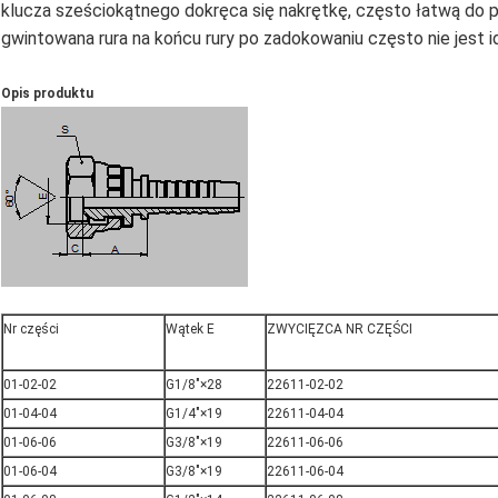
klucza sześciokątnego dokręca się nakrętkę, często łatwą do p
gwintowana rura na końcu rury po zadokowaniu często nie jest i
Opis produktu
Nr części
Wątek E
ZWYCIĘZCA NR CZĘŚCI
01-02-02
G1/8"×28
22611-02-02
01-04-04
G1/4"×19
22611-04-04
01-06-06
G3/8"×19
22611-06-06
01-06-04
G3/8"×19
22611-06-04