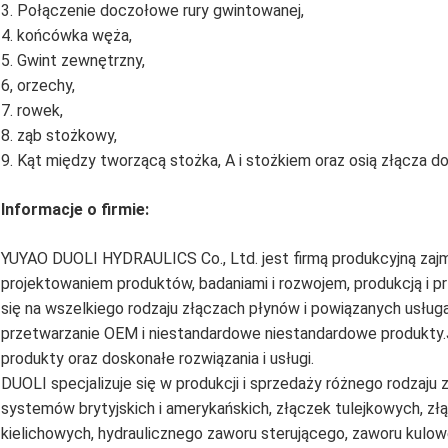
3. Połączenie doczołowe rury gwintowanej,
4. końcówka węża,
5. Gwint zewnętrzny,
6, orzechy,
7. rowek,
8. ząb stożkowy,
9. Kąt między tworzącą stożka, A i stożkiem oraz osią złącza 
Informacje o firmie:
YUYAO DUOLI HYDRAULICS Co., Ltd. jest firmą produkcyjną zajmuj
projektowaniem produktów, badaniami i rozwojem, produkcją i p
się na wszelkiego rodzaju złączach płynów i powiązanych usłu
przetwarzanie OEM i niestandardowe niestandardowe produkty
produkty oraz doskonałe rozwiązania i usługi.
DUOLI specjalizuje się w produkcji i sprzedaży różnego rodzaju 
systemów brytyjskich i amerykańskich, złączek tulejkowych, z
kielichowych, hydraulicznego zaworu sterującego, zaworu kulo