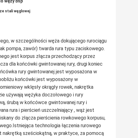
do węży bsp
e stali węglowej
ego, w szczególności węża dokującego rurociągu
o jak pompa, zawór) twarda rura typu zaciskowego.
nego jest korpus złącza przechodzący przez
cza dla końcówki gwintowanej rury, drugi koniec
ońcówka rury gwintowanej jest wyposażona w
 pobliżu końcówki jest wyposażony w
promieniowy wklęsły okrągły rowek, nakrętka
zie używają wężyka doczołowego i rury
ą, śrubą w końcówce gwintowanej rury i
a rura i pierścień uszczelniający , wąż jest
ociskany do złącza pierścienia rowkowego korpusu,
wego.Istniejąca technologia łączenia rurowego
t nakrętką sześciokątną, w praktyce, za pomocą