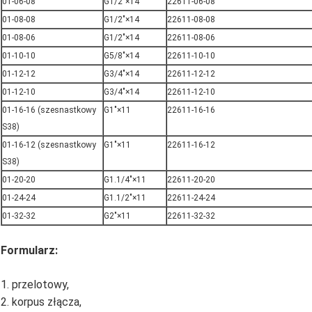
01-06-08
G1/2"×14
22611-06-08
01-08-08
G1/2"×14
22611-08-08
01-08-06
G1/2"×14
22611-08-06
01-10-10
G5/8"×14
22611-10-10
01-12-12
G3/4"×14
22611-12-12
01-12-10
G3/4"×14
22611-12-10
01-16-16 (szesnastkowy
G1"×11
22611-16-16
S38)
01-16-12 (szesnastkowy
G1"×11
22611-16-12
S38)
01-20-20
G1.1/4"×11
22611-20-20
01-24-24
G1.1/2"×11
22611-24-24
01-32-32
G2"×11
22611-32-32
Formularz:
1. przelotowy,
2. korpus złącza,