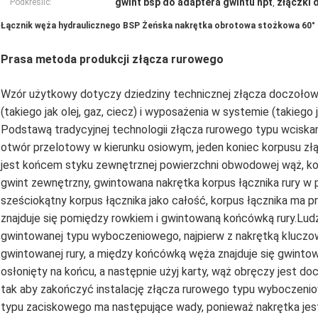
gwint bsp do adaptera gwintu npt
złączki 
Podkreślić:
,
Łącznik węża hydraulicznego BSP Żeńska nakrętka obrotowa stożkowa 60° z
Prasa metoda produkcji złącza rurowego
Wzór użytkowy dotyczy dziedziny technicznej złącza doczołow
(takiego jak olej, gaz, ciecz) i wyposażenia w systemie (takieg
Podstawą tradycyjnej technologii złącza rurowego typu wciska
otwór przelotowy w kierunku osiowym, jeden koniec korpusu złą
jest końcem styku zewnętrznej powierzchni obwodowej wąż, k
gwint zewnętrzny, gwintowana nakrętka korpus łącznika rury w
sześciokątny korpus łącznika jako całość, korpus łącznika ma 
znajduje się pomiędzy rowkiem i gwintowaną końcówką rury.Lud
gwintowanej typu wyboczeniowego, najpierw z nakrętką kluczow
gwintowanej rury, a między końcówką węża znajduje się gwintowan
osłonięty na końcu, a następnie użyj karty, wąż obręczy jest d
tak aby zakończyć instalację złącza rurowego typu wyboczenio
typu zaciskowego ma następujące wady, ponieważ nakrętka jes