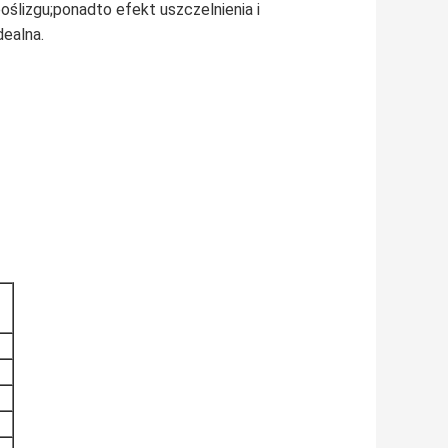
oślizgu;ponadto efekt uszczelnienia i
dealna.