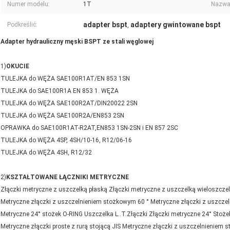
Numer modelu:
1T
Nazwa
adapter bspt
adaptery gwintowane bspt
Podkreślić:
,
Adapter hydrauliczny męski BSPT ze stali węglowej
1)
OKUCIE
TULEJKA do WĘŻA SAE100R1AT/EN 853 1SN
TULEJKA do SAE100R1A EN 853 1. WĘŻA
TULEJKA do WĘŻA SAE100R2AT/DIN20022 2SN
TULEJKA do WĘŻA SAE100R2A/EN853 2SN
OPRAWKA do SAE100R1AT-R2AT,EN853 1SN-2SN i EN 857 2SC
TULEJKA do WĘŻA 4SP, 4SH/10-16, R12/06-16
TULEJKA do WĘŻA 4SH, R12/32
2)
KSZTAŁTOWANE ŁĄCZNIKI METRYCZNE
Złączki metryczne z uszczelką płaską Złączki metryczne z uszczelką wieloszcze
Metryczne złączki z uszczelnieniem stożkowym 60 ° Metryczne złączki z uszcze
Metryczne 24° stożek O-RING Uszczelka L..T.Złączki Złączki metryczne 24° Stoż
Metryczne złączki proste z rurą stojącą JIS Metryczne złączki z uszczelnieniem 