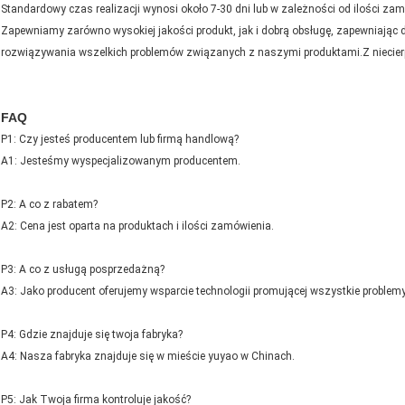
Standardowy czas realizacji wynosi około 7-30 dni lub w zależności od ilości za
Zapewniamy zarówno wysokiej jakości produkt, jak i dobrą obsługę, zapewniając
rozwiązywania wszelkich problemów związanych z naszymi produktami.Z niecier
FAQ
P1: Czy jesteś producentem lub firmą handlową?
A1: Jesteśmy wyspecjalizowanym producentem.
P2: A co z rabatem?
A2: Cena jest oparta na produktach i ilości zamówienia.
P3: A co z usługą posprzedażną?
A3: Jako producent oferujemy wsparcie technologii promującej wszystkie problemy 
P4: Gdzie znajduje się twoja fabryka?
A4: Nasza fabryka znajduje się w mieście yuyao w Chinach.
P5: Jak Twoja firma kontroluje jakość?