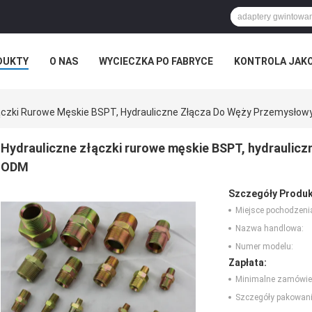
DUKTY
O NAS
WYCIECZKA PO FABRYCE
KONTROLA JAK
RZYPADKI
łączki Rurowe Męskie BSPT, Hydrauliczne Złącza Do Węży Przemysło
Hydrauliczne złączki rurowe męskie BSPT, hydraulic
ODM
Szczegóły Produk
Miejsce pochodzeni
Nazwa handlowa:
Numer modelu:
Zapłata:
Minimalne zamówie
Szczegóły pakowani