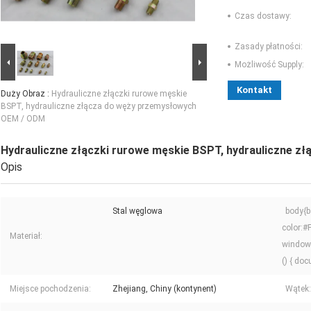
Czas dostawy:
Zasady płatności:
Możliwość Supply:
Kontakt
Duży Obraz :
Hydrauliczne złączki rurowe męskie
BSPT, hydrauliczne złącza do węży przemysłowych
OEM / ODM
Hydrauliczne złączki rurowe męskie BSPT, hydrauliczne 
Opis
Stal węglowa
body{b
color:
Materiał:
window.
() { doc
Miejsce pochodzenia:
Zhejiang, Chiny (kontynent)
Wątek: