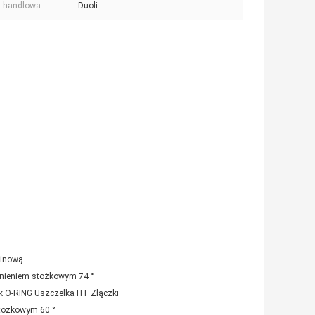
 handlowa:
Duoli
linową
lnieniem stożkowym 74 °
ek O-RING Uszczelka HT Złączki
stożkowym 60 °