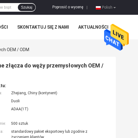
Poprosić o wycenę
Szukaj
|
Polish
OŚCI
SKONTAKTUJ SIĘ Z NAMI
AKTUALNOŚCI
wych OEM / ODM
zne złącza do węży przemysłowych OEM /
tu:
a:
Zhejiang, Chiny (kontynent)
Duoli
ADAA(1T)
nie:
500 sztuk
a:
standardowy pakiet eksportowy lub zgodnie z
życzeniem klientów.