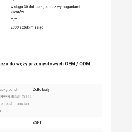
w ciągu 30 dni lub zgodnie z wymaganiami
klientów.
T/T
2000 sztuk/miesiąc
złącza do węży przemysłowych OEM / ODM
ackground-
Żółto-biały
#FFFFFF} 非法阻断122
onload = function
u:
BSPT